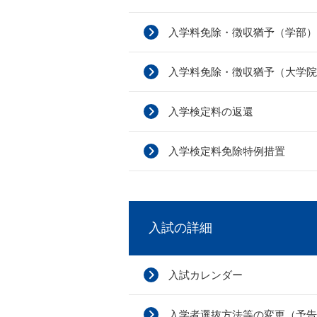
入学料免除・徴収猶予（学部）
入学料免除・徴収猶予（大学院
入学検定料の返還
入学検定料免除特例措置
入試の詳細
入試カレンダー
入学者選抜方法等の変更（予告