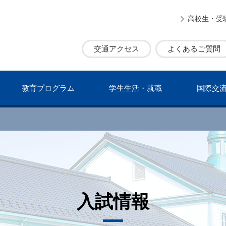
高校生・受
交通アクセス
よくあるご質問
教育プログラム
学⽣⽣活・就職
国際交
⼊試情報