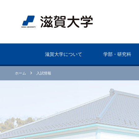
滋賀⼤学について
学部・研究科
ホーム
⼊試情報