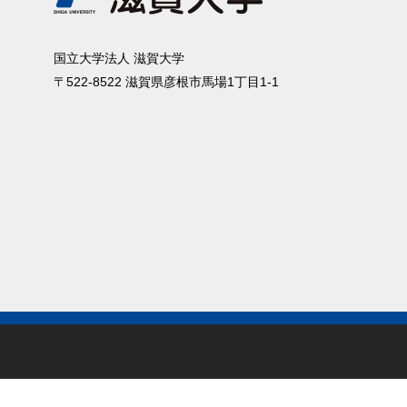
国⽴⼤学法⼈ 滋賀⼤学
〒522-8522 滋賀県彦根市⾺場1丁⽬1-1