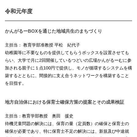
令和元年度
かんがるーBOXを通じた地域共生のまちづくり
主担当： 教育学部准教授 平松 紀代子
幼稚園等に不要なものを提供してもらうボックスを設置させても
らい、大学で月に2回開催しているつどいの広場かんがるーむに参
加される親子に１点100円で提供し、モノが循環するシステムを構
築するとともに、間接的に支え合うネットワークを構築すること
を目指す。
地方自治体における保育士確保方策の提案とその成果検証
主担当：教育学部教授 奥田 援史
待機児童問題の解決には、保育の量（定員数）の確保と保育士の
確保が必要であり、特に保育士不足の解決には、新規及び中途就