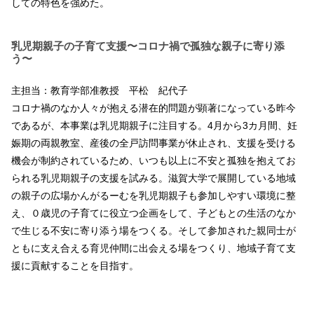
しての特色を強めた。
乳児期親子の子育て支援〜コロナ禍で孤独な親子に寄り添
う〜
主担当：教育学部准教授 平松 紀代子
コロナ禍のなか人々が抱える潜在的問題が顕著になっている昨今
であるが、本事業は乳児期親子に注目する。4月から3カ月間、妊
娠期の両親教室、産後の全戸訪問事業が休止され、支援を受ける
機会が制約されているため、いつも以上に不安と孤独を抱えてお
られる乳児期親子の支援を試みる。滋賀大学で展開している地域
の親子の広場かんがるーむを乳児期親子も参加しやすい環境に整
え、０歳児の子育てに役立つ企画をして、子どもとの生活のなか
で生じる不安に寄り添う場をつくる。そして参加された親同士が
ともに支え合える育児仲間に出会える場をつくり、地域子育て支
援に貢献することを目指す。