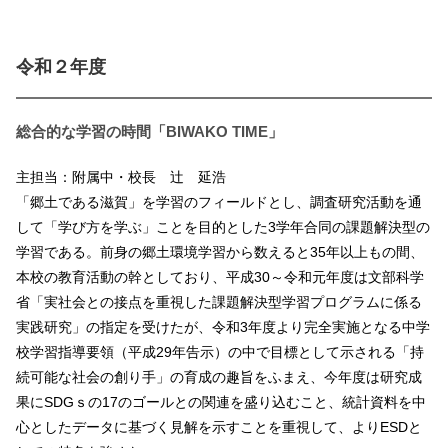
令和２年度
総合的な学習の時間「BIWAKO TIME」
主担当：附属中・校長 辻 延浩
「郷土である滋賀」を学習のフィールドとし、調査研究活動を通
して「学び方を学ぶ」ことを目的とした3学年合同の課題解決型の
学習である。前身の郷土環境学習から数えると35年以上もの間、
本校の教育活動の幹としており、平成30～令和元年度は文部科学
省「実社会との接点を重視した課題解決型学習プログラムに係る
実践研究」の指定を受けたが、令和3年度より完全実施となる中学
校学習指導要領（平成29年告示）の中で目標として示される「持
続可能な社会の創り手」の育成の趣旨をふまえ、今年度は研究成
果にSDGｓの17のゴールとの関連を盛り込むこと、統計資料を中
心としたデータに基づく見解を示すことを重視して、よりESDと