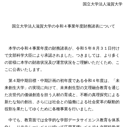
国立大学法人滋賀大学
国立大学法人滋賀大学の令和４事業年度財務諸表について
本学の令和４事業年度の財務諸表が、令和５年８月３１日付け
で文部科学大臣により承認されました。つきましては、より多く
の皆様に本学の財政状況及び運営状況をご理解いただくため、こ
こに公表いたします。
第４期中期目標・中期計画の初年度である令和４年度は、「未
来創生大学」の実現に向けて、未来創生型の文理融合教育を通じ
た次世代の価値創造を担う人材の育成と、不断の真理探究による
新たな知の創出、さらには社会との協働による社会変革の駆動的
役割を果たしてゆくために各種事業を行いました。
中でも、教育面では全学的な学部データサイエンス教育を体系