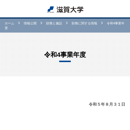
ホーム
情報公開
財務と施設
財務に関する情報
令和4事業年
度
令和4事業年度
令和５年８月３１日