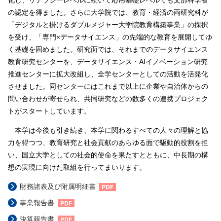
化し、リテラシーレベルに続いて応用基礎レベルでも文部科学省
の認定を得ました。さらに大学院では、教育・経済の両研究科が
「デジタルと掛けるダブルメジャー大学院教育構築事業」の採択
を受け、「専門×データサイエンス」の先端的な教育を展開してゆ
く基礎を固めました。研究面では、それまでのデータサイエンス
教育研究センターを、データサイエンス・AIイノベーション研究
推進センターに拡大改組し、全学センターとしての活動を活発化
させました。同センターにはこれまで以上に企業や自治体からの
問い合わせが寄せられ、共同研究などの数多くの連携プロジェク
トがスタートしています。
本学は今後も引き続き、本学に関わるすべての人々の理解と協
力を得つつ、教育研究と社会貢献のあらゆる面で駆動的役割を担
い、国立大学としての社会的使命を果たすとともに、中長期の構
想の実現に向けた取組を行ってまいります。
財務諸表及び附属明細書
事業報告書
決算報告書