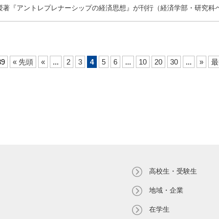
授著『アントレプレナーシップの経済思想』が刊行（経済学部・研究科
39
« 先頭
«
...
2
3
4
5
6
...
10
20
30
...
»
最
高校生・受験生
地域・企業
在学生