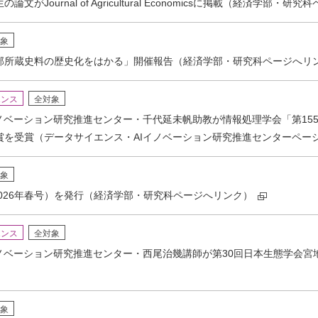
がJournal of Agricultural Economicsに掲載（経済学部・
象
部所蔵史料の歴史化をはかる」開催報告（経済学部・研究科ページへリ
エンス
全対象
ノベーション研究推進センター・千代延未帆助教が情報処理学会「第15
賞を受賞（データサイエンス・AIイノベーション研究推進センターペー
象
2026年春号）を発行（経済学部・研究科ページへリンク）
エンス
全対象
イノベーション研究推進センター・西尾治幾講師が第30回日本生態学会
象