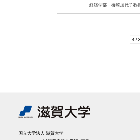
経済学部・御崎加代子教
4 / 
国⽴⼤学法⼈ 滋賀⼤学