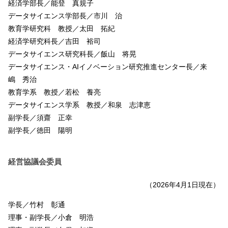
経済学部長／能登 真規子
データサイエンス学部長／市川 治
教育学研究科 教授／太田 拓紀
経済学研究科長／吉田 裕司
データサイエンス研究科長／飯山 将晃
データサイエンス・AIイノベーション研究推進センター長／来
嶋 秀治
教育学系 教授／若松 養亮
データサイエンス学系 教授／和泉 志津恵
副学長／須齋 正幸
副学長／徳田 陽明
経営協議会委員
（2026年4月1日現在）
学長／竹村 彰通
理事・副学長／小倉 明浩