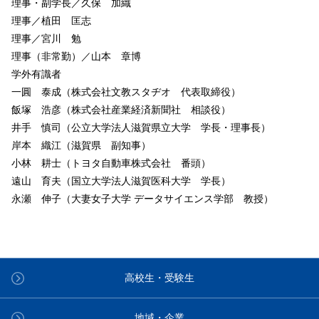
理事・副学長／久保 加織
理事／植田 匡志
理事／宮川 勉
理事（非常勤）／山本 章博
学外有識者
一圓 泰成（株式会社文教スタヂオ 代表取締役）
飯塚 浩彦（株式会社産業経済新聞社 相談役）
井手 慎司（公立大学法人滋賀県立大学 学長・理事長）
岸本 織江（滋賀県 副知事）
小林 耕士（トヨタ自動車株式会社 番頭）
遠山 育夫（国立大学法人滋賀医科大学 学長）
永瀬 伸子（大妻女子大学 データサイエンス学部 教授）
高校生・受験生
地域・企業