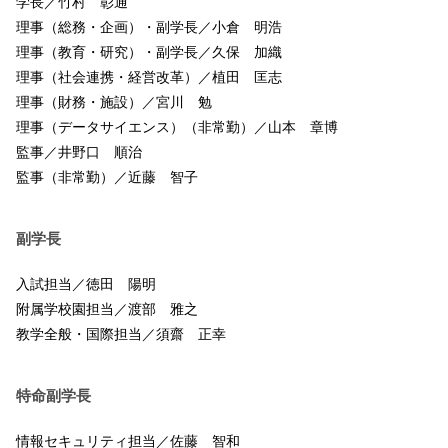
学長／竹村 彰通
理事（総務・企画）・副学長／小倉 明浩
理事（教育・研究）・副学長／久保 加織
理事（社会連携・経営改革）／植田 匡志
理事（財務・施設）／宮川 勉
理事（データサイエンス）（非常勤）／山本 章博
監事／井野口 順治
監事（非常勤）／近藤 智子
副学長
入試担当／徳田 陽明
附属学校園担当／渡部 雅之
教学全般・国際担当／須齋 正幸
特命副学長
情報セキュリティ担当／佐藤 智和