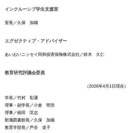
インクルーシブ学生支援室
室長／久保 加織
エグゼクティブ・アドバイザー
あいおいニッセイ同和損害保険株式会社／鈴木 久仁
教育研究評議会委員
（2026年4月1日現在）
学長／竹村 彰通
理事・副学長／小倉 明浩
理事／植田 匡志
附属図書館長／久保 加織
教育学部長／芦谷 道子