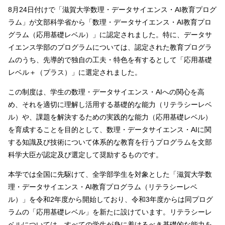
8月24日付けで「滋賀大学数理・データサイエンス・AI教育プログ
ラム」が文部科学省から「数理・データサイエンス・AI教育プロ
グラム（応用基礎レベル）」に認定されました。特に、データサ
イエンス学部のプログラムについては、認定された教育プログラ
ムのうち、先導的で独自の工夫・特色を有するとして「応用基礎
レベル＋（プラス）」に選定されました。
この制度は、学生の数理・データサイエンス・AIへの関心を高
め、それを適切に理解し活用する基礎的な能力（リテラシーレベ
ル）や、課題を解決するための実践的な能力（応用基礎レベル）
を育成することを目的として、数理・データサイエンス・AIに関
する知識及び技術について体系的な教育を行うプログラムを文部
科学大臣が認定及び選定して奨励するものです。
本学では全国に先駆けて、全学部学生を対象とした「滋賀大学数
理・データサイエンス・AI教育プログラム（リテラシーレベ
ル）」を令和2年度から開始しており、令和3年度からは同プログ
ラムの「応用基礎レベル」を新たに設けています。リテラシーレ
ベルについては、すべての学生が身に着けるべき基礎的な能力を