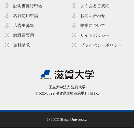
証明書発⾏申込
よくあるご質問
名義使⽤申請
お問い合わせ
広告主募集
兼業について
教職員専⽤
サイトポリシー
資料請求
プライバシーポリシー
国⽴⼤学法⼈ 滋賀⼤学
〒522-8522 滋賀県彦根市⾺場1丁⽬1-1
© 2022 Shiga University.