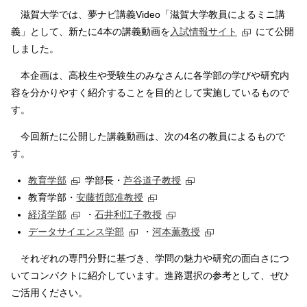
滋賀大学では、夢ナビ講義Video「滋賀大学教員によるミニ講
義」として、新たに4本の講義動画を
入試情報サイト
にて公開
しました。
本企画は、高校生や受験生のみなさんに各学部の学びや研究内
容を分かりやすく紹介することを目的として実施しているもので
す。
今回新たに公開した講義動画は、次の4名の教員によるもので
す。
教育学部
学部長・
芦谷道子教授
教育学部・
安藤哲郎准教授
経済学部
・
石井利江子教授
データサイエンス学部
・
河本薫教授
それぞれの専門分野に基づき、学問の魅力や研究の面白さにつ
いてコンパクトに紹介しています。進路選択の参考として、ぜひ
ご活用ください。