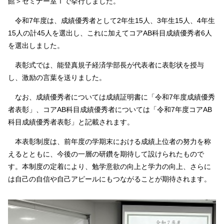
館＞セミナー室Ⅰで挙行しました。
令和7年度は、成績優秀者として2年生15人、3年生15人、4年生
15人の計45人を選出し、これに加えてコアAB科目成績優秀者6人
を選出しました。
表彰式では、能登真規子経済学部長が代表者に表彰状を授与
し、激励の言葉を送りました。
なお、成績優秀者については成績証明書に「令和7年度成績優秀
者表彰」、コアAB科目成績優秀者については「令和7年度コアAB
科目成績優秀者表彰」と記載されます。
本表彰制度は、前年度の学期末における成績上位者の努力を称
えるとともに、今後の一層の研鑽を期待して設けられたもので
す。本制度の定着により、勉学意欲の向上と学力の向上、さらに
は自己の自信や自己アピールにもつながることが期待されます。