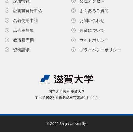
採用情報
交通アクセス
証明書発⾏申込
よくあるご質問
名義使⽤申請
お問い合わせ
広告主募集
兼業について
教職員専⽤
サイトポリシー
資料請求
プライバシーポリシー
国⽴⼤学法⼈ 滋賀⼤学
〒522-8522 滋賀県彦根市⾺場1丁⽬1-1
© 2022 Shiga University.