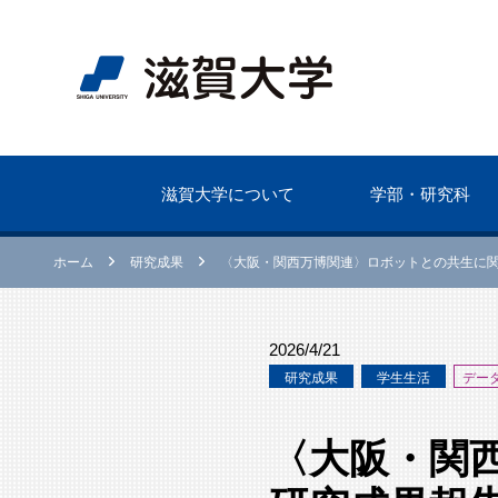
滋賀⼤学について
学部・研究科
ホーム
研究成果
〈大阪・関西万博関連〉ロボットとの共生に
2026/4/21
研究成果
学⽣生活
デー
〈大阪・関