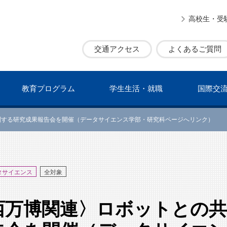
高校生・受
交通アクセス
よくあるご質問
教育プログラム
学⽣⽣活・就職
国際交
関する研究成果報告会を開催（データサイエンス学部・研究科ページへリンク）
タサイエンス
全対象
西万博関連〉ロボットとの