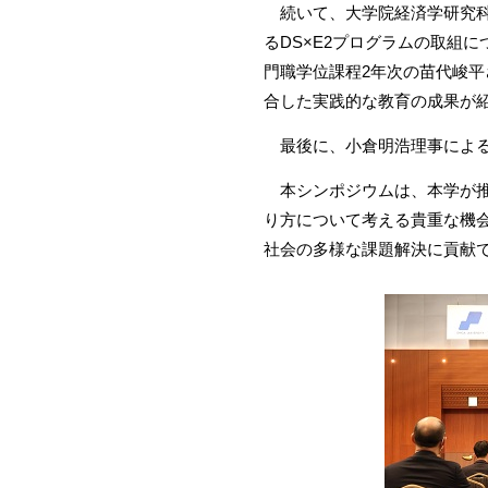
続いて、大学院経済学研究科
るDS×E2プログラムの取組
門職学位課程2年次の苗代峻
合した実践的な教育の成果が
最後に、小倉明浩理事による
本シンポジウムは、本学が推
り方について考える貴重な機
社会の多様な課題解決に貢献