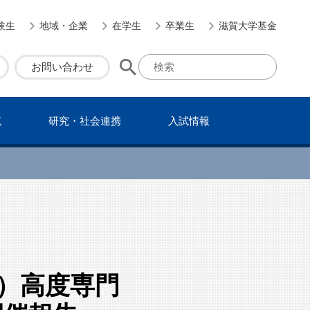
験生
地域・企業
在学生
卒業生
滋賀大学基金
お問い合わせ
流
研究・社会連携
⼊試情報
2）高度専門