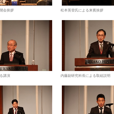
開会挨拶
松本英登氏による来賓挨拶
る講演
内藤副研究科長による取組説明