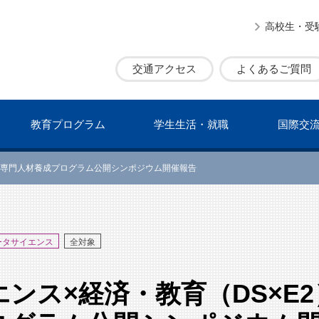
高校生・受
交通アクセス
よくあるご質問
教育プログラム
学⽣⽣活・就職
国際交
高度専門人材養成プログラム公開シンポジウム開催報告
ータサイエンス
全対象
ンス×経済・教育（DS×E