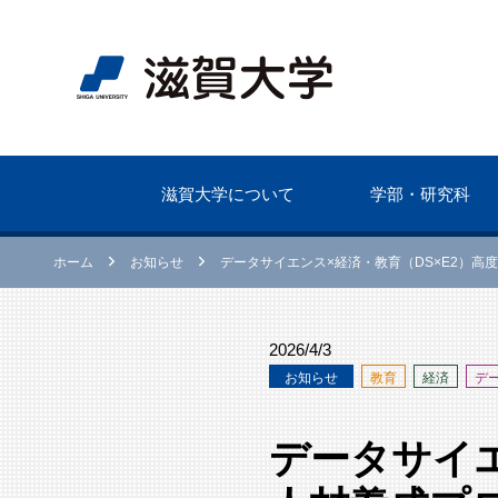
滋賀⼤学について
学部・研究科
ホーム
お知らせ
データサイエンス×経済・教育（DS×E2）
2026/4/3
お知らせ
教育
経済
デ
データサイエ