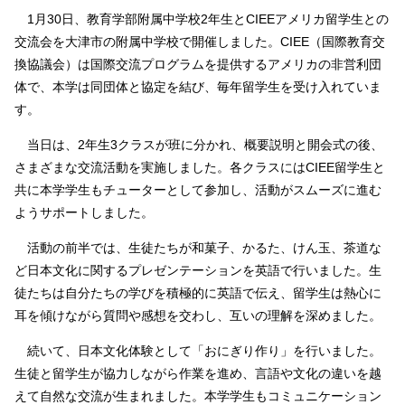
1月30日、教育学部附属中学校2年生とCIEEアメリカ留学生との
交流会を大津市の附属中学校で開催しました。CIEE（国際教育交
換協議会）は国際交流プログラムを提供するアメリカの非営利団
体で、本学は同団体と協定を結び、毎年留学生を受け入れていま
す。
当日は、2年生3クラスが班に分かれ、概要説明と開会式の後、
さまざまな交流活動を実施しました。各クラスにはCIEE留学生と
共に本学学生もチューターとして参加し、活動がスムーズに進む
ようサポートしました。
活動の前半では、生徒たちが和菓子、かるた、けん玉、茶道な
ど日本文化に関するプレゼンテーションを英語で行いました。生
徒たちは自分たちの学びを積極的に英語で伝え、留学生は熱心に
耳を傾けながら質問や感想を交わし、互いの理解を深めました。
続いて、日本文化体験として「おにぎり作り」を行いました。
生徒と留学生が協力しながら作業を進め、言語や文化の違いを越
えて自然な交流が生まれました。本学学生もコミュニケーション