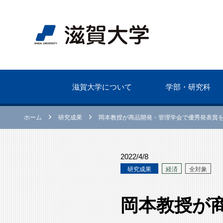
滋賀⼤学について
学部・研究科
ホーム
研究成果
岡本教授が商品開発・管理学会で優秀発表賞
2022/4/8
研究成果
経済
全対象
岡本教授が