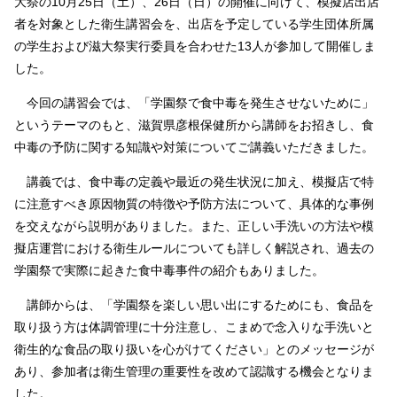
大祭の10月25日（土）、26日（日）の開催に向けて、模擬店出店
者を対象とした衛生講習会を、出店を予定している学生団体所属
の学生および滋大祭実行委員を合わせた13人が参加して開催しま
した。
今回の講習会では、「学園祭で食中毒を発生させないために」
というテーマのもと、滋賀県彦根保健所から講師をお招きし、食
中毒の予防に関する知識や対策についてご講義いただきました。
講義では、食中毒の定義や最近の発生状況に加え、模擬店で特
に注意すべき原因物質の特徴や予防方法について、具体的な事例
を交えながら説明がありました。また、正しい手洗いの方法や模
擬店運営における衛生ルールについても詳しく解説され、過去の
学園祭で実際に起きた食中毒事件の紹介もありました。
講師からは、「学園祭を楽しい思い出にするためにも、食品を
取り扱う方は体調管理に十分注意し、こまめで念入りな手洗いと
衛生的な食品の取り扱いを心がけてください」とのメッセージが
あり、参加者は衛生管理の重要性を改めて認識する機会となりま
した。