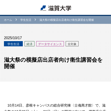
ホーム
学⽣生活
滋大祭の模擬店出店者向け衛生講習会を開催
2025/10/17
学⽣生活
経済
データサイエンス
全対象
滋大祭の模擬店出店者向け衛生講習会を
開催
10月14日、彦根キャンパスの総合研究棟〈士魂商才館〉で、滋