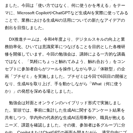
ました。今回は「使い方ではなく、何に使うかを考える」をテー
マに、Microsoft CopilotやChatGPTなど生成AIを実際に使ってみる
ことで、業務における生成AIの活用についての新たなアイデアの
創出を目指しました。
DX推進チームは、令和4年度より、デジタルスキルの向上と業
務効率化、ひいては意識変革につなげることを目的とした各種研
修を開催しています。今回の勉強会は、講師による一方的な講義
ではなく、「気軽にちょっと触れてみよう、触れ合おう」をコン
セプトに参加者自らがツールを操作しながら学ぶ「体験型」の企
画「プチゼミ」を実施しました。プチゼミは今回で6回目の開催と
なり、生成AIを取り上げ、手を動かしながら「What（何に使う
か）」の発想を深める場としました。
勉強会は対面とオンラインのハイブリッド形式で実施しまし
た。冒頭では、事前に集計した生成AIに関するアンケート結果を
共有しつつ、学内外の代表的な生成AI活用事例や、職員が抱える
ニーズ、課題を確認しました。その後、参加者は各グループに分
かれ、CopilotまたはChatGPTの画面を開きながら、適宜自由にプ