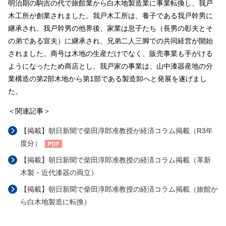
明治期の駒吉の代で旅館業から白木地製造業に事業転換し、我戸
木工所が創業されました。我戸木工所は、養子である我戸幹男に
継承され、我戸幹男の他界後、家業は息子たち（長男の彰夫とそ
の弟である宣夫）に継承され、兄弟二人三脚での共同経営が開始
されました。商号は木地の生産だけでなく、販売事業も手がける
ようになったため商店とし、我戸家の事業は、山中漆器産地の分
業構造の第2部木地から第1部である製造卸へと発展を遂げまし
た。
＜関連記事＞
【掲載】朝日新聞で柴田淳郎准教授が経済コラム掲載（R3年
度分）
【掲載】朝日新聞で柴田淳郎准教授の経済コラム掲載（革新
木製・近代漆器の両立）
【掲載】朝日新聞で柴田淳郎准教授の経済コラム掲載（旅館か
ら白木地製造に転換）