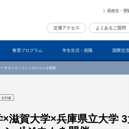
高校生・受
交通アクセス
よくあるご質問
教育プログラム
学⽣⽣活・就職
国際交
学データサイエンスシンポジウムを開催
全対象
×滋賀大学×兵庫県立大学 