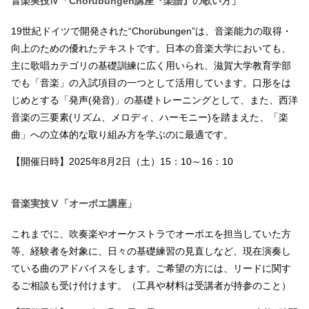
音楽実技Ⅳ「Chorübungen講座『楽譜』の歌い方」
19世紀ドイツで開発された“Chorübungen”は、音楽能力の取得・
向上のための優れたテキストです。日本の音楽大学においても、
主に歌唱カテゴリの基礎訓練に広く用いられ、滋賀大学教育学部
でも「音楽」の入試項目の一つとして活用しています。口形をは
じめとする「発声(発音)」の基礎トレーニングとして、また、西洋
音楽の三要素(リズム、メロディ、ハーモニー)を踏まえた、「楽
曲」への立体的な取り組み方を学ぶのに最適です。
【開催日時】2025年8月2日（土）15：10～16：10
音楽実技Ⅴ「オーボエ講座」
これまでに、吹奏楽やオーケストラでオーボエを担当していた方
等、経験者を対象に、日々の基礎練習の見直しなど、現在演奏し
ている曲のアドバイスをします。ご希望の方には、リードに関す
るご相談も受け付けます。（工具や材料は受講者が持参のこと）