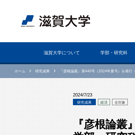
滋賀⼤学について
学部・研究科
ホーム
研究成果
『彦根論叢』第440号（2024年夏号）を発
2024/7/23
研究成果
経済
全対象
『彦根論叢』