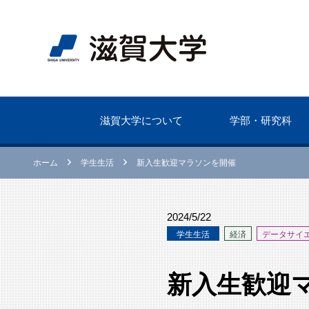
滋賀⼤学について
学部・研究科
ホーム
学⽣生活
新入生歓迎マラソンを開催
2024/5/22
学⽣生活
経済
データサイ
新入生歓迎