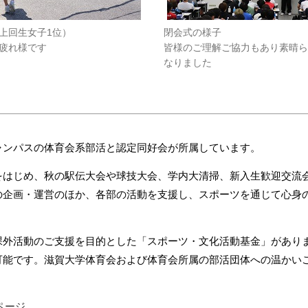
上回生女子1位）
閉会式の様子
疲れ様です
皆様のご理解ご協力もあり素晴
なりました
ンパスの体育会系部活と認定同好会が所属しています。
はじめ、秋の駅伝大会や球技大会、学内大清掃、新入生歓迎交流
の企画・運営のほか、各部の活動を支援し、スポーツを通じて心身
外活動のご支援を目的とした「スポーツ・文化活動基金」があり
可能です。滋賀大学体育会および体育会所属の部活団体への温かい
ページ