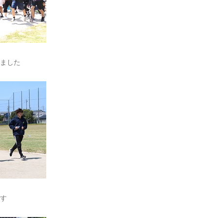
ました
す