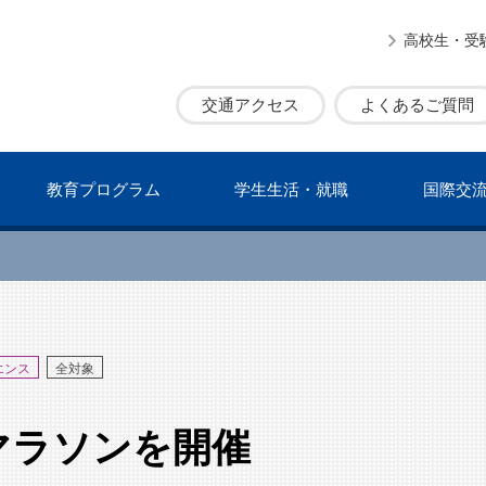
高校生・受
交通アクセス
よくあるご質問
教育プログラム
学⽣⽣活・就職
国際交
エンス
全対象
マラソンを開催