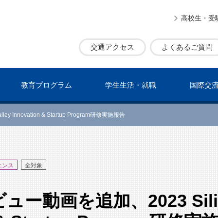
高校生・受
交通アクセス
よくあるご質問
教育プログラム
学⽣⽣活・就職
国際交
 Innovation & Startup Program研修実施報告
エンス
全対象
動画を追加、2023 Silicon