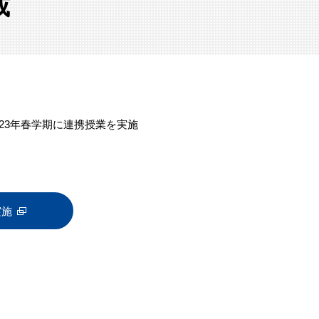
載
23年春学期に連携授業を実施
実施