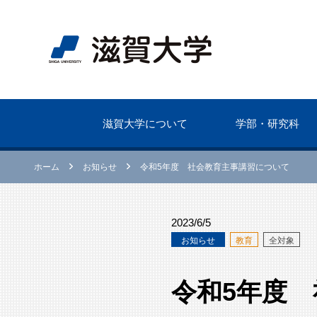
滋賀⼤学について
学部・研究科
ホーム
お知らせ
令和5年度 社会教育主事講習について
2023/6/5
お知らせ
教育
全対象
令和5年度