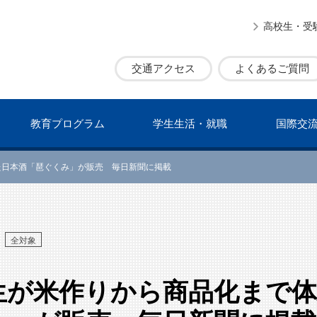
高校生・受
交通アクセス
よくあるご質問
教育プログラム
学⽣⽣活・就職
国際交
た日本酒「琶ぐくみ」が販売 毎日新聞に掲載
全対象
生が米作りから商品化まで