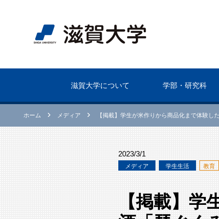
滋賀⼤学について
学部・研究科
ホーム
メディア
【掲載】学生が米作りから商品化まで体験し
2023/3/1
メディア
学⽣生活
教育
【掲載】学