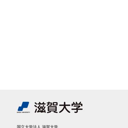
国⽴⼤学法⼈ 滋賀⼤学