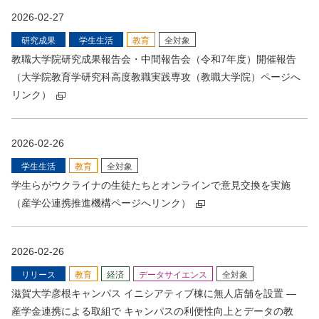
2026-02-27
研究成果
学⽣生活
教育
全対象
教職大学院研究成果報告会・中間報告会（令和7年度）開催報告
（大学院教育学研究科高度教職実践専攻（教職大学院）ページへ
リンク）
2026-02-26
学⽣生活
教育
全対象
学生らがウクライナの生徒たちとオンラインで意見交換を実施
（産学公連携推進機構ページへリンク）
2026-02-26
リリース
教育
経済
データサイエンス
全対象
滋賀大学彦根キャンパス イニシアティブ棟に無人店舗を設置 ―
産学金連携による取組で キャンパスの利便性向上とデータの教