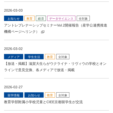
2026-03-03
お知らせ
教育
経済
データサイエンス
全対象
アントレプレナーシップセミナーVol.2開催報告（産学公連携推進
機構ページへリンク）
2026-03-02
メディア
学⽣生活
教育
全対象
【放送・掲載】滋賀大生らがウクライナ・リヴィウの学校とオン
ラインで意見交換、各メディアで放送・掲載
2026-02-27
留学情報
お知らせ
教育
全対象
教育学部附属小学校児童とCIEE京都留学生が交流