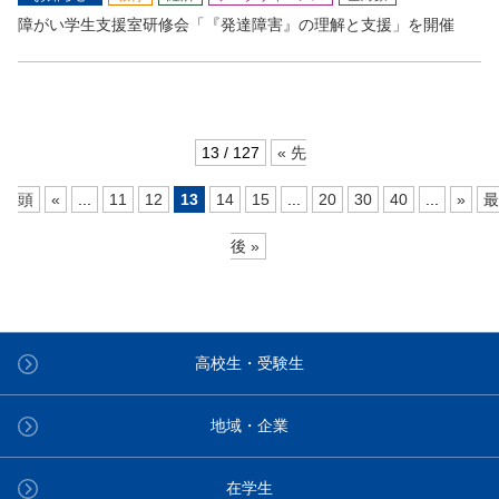
障がい学生支援室研修会「『発達障害』の理解と支援」を開催
13 / 127
« 先
頭
«
...
11
12
13
14
15
...
20
30
40
...
»
最
後 »
高校生・受験生
地域・企業
在学生