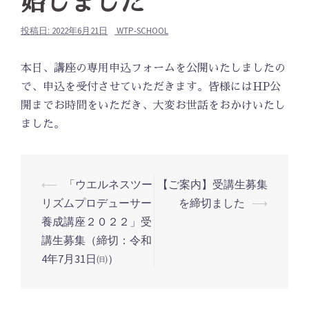
始しました
投稿日:
2022年6月21日
WTP-SCHOOL
本日、講座の専用申込フォームを公開いたしましたの
で、申込を受付させていただきます。皆様にはHP公
開までお時間をいただき、大変お世話をおかけいたし
ました。
投
⟵
「ウエルネスツー
【ご案内】受講生募集
稿
リズムプロデューサー
を締切ました
⟶
養成講座２０２２」受
ナ
講生募集（締切：令和
ビ
4年7月31日㈰）
ゲ
ー