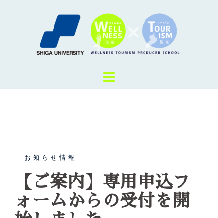
コ
ン
テ
ン
ツ
へ
ス
キ
ッ
プ
お知らせ情報
【ご案内】専用申込フ
ォームからの受付を開