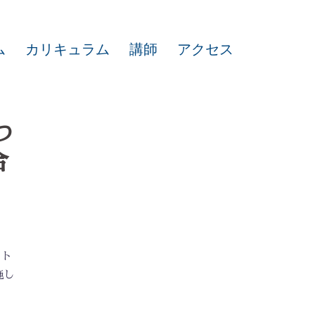
ム
カリキュラム
講師
アクセス
つ
合
スト
施し