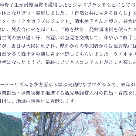
講座修了生が最優秀賞を獲得したビジネスプランをもとにしてお
主体となり進行・実施しました。「自然と共に生きる暮らし」
クターの「タネカラプロジェクト」清水美里さんと歩き、昼食
緒に、焚火台に火を起こし、ご飯を炊き、発酵調味料を使った
講生間の振り返り等、お互いの意見を交換して、和やかに終了
すが、当日は天候に恵まれ、県外からの参加者からは滋賀県に
自然や冬の森歩きの楽しさを体感してもらいました。ウエルネ
参考になったようで、最終のビジネスコンテストがとても楽し
ーツーリズムを多方面から学ぶ実践的なプログラムで、来年3
事業創出・事業実施を推進する観光地経営人材の創出・育成を
目指し、地域の活性化に貢献します。