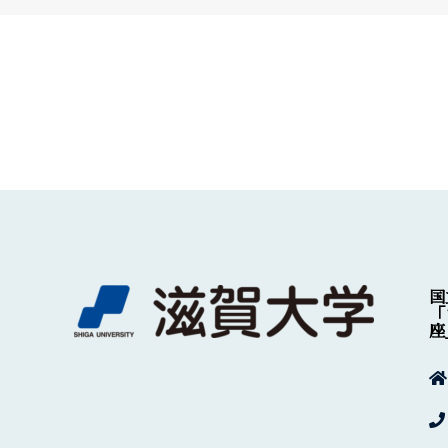
国
「
座