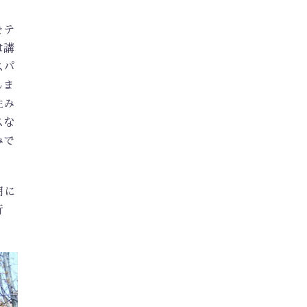
をテ
は講
スパ
しま
住み
スな
みで
月に
行